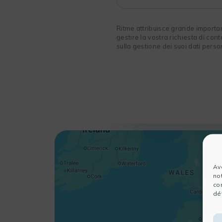
Ritme attribuisce grande importanza
gestire la vostra richiesta di cont
sulla gestione dei suoi dati person
Av
no
co
dét