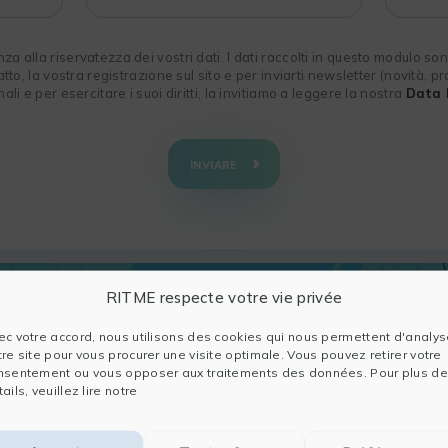
 alla riservatezza dei vostri dati. I dati raccolti in questo modulo sono
atto, la vostra registrazione sul sito e per inviarti newsletter (novità, pr
ali e per esercitare i suoi diritti, la invitiamo a leggere la nostra
Data 
INVIARE
RITME respecte votre vie privée
ec votre accord, nous utilisons des cookies qui nous permettent d'analys
tre site pour vous procurer une visite optimale. Vous pouvez retirer votre
nsentement ou vous opposer aux traitements des données. Pour plus de
ails, veuillez lire notre