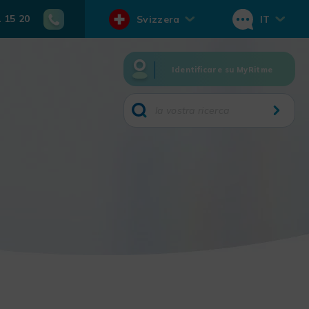
1 15 20
Svizzera
IT
Identificare su MyRitme