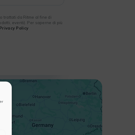
 trattati da Ritme al fine di
odotti, eventi). Per saperne di più
Privacy Policy
+
−
er