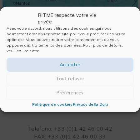
RITME respecte votre vie
privée
Avec votre accord, nous utilisons des cookies qui nous
permettent d'analyser notre site pour vous procurer une visite
optimale. Vous pouvez retirer votre consentement ou vous
opposer aux traitements des données. Pour plus de détails,
veuillez lire notre
Accepter
Tout refuser
Préférences
RITME
65, RUE ORDENER
Politique de cookies
Privacy della Dati
75018 PARIS – FRANCIA
Leaflet
Telefono: +33 (0)1 42 46 00 42
FAX: +33 (0)1 42 46 00 33