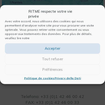
RITME respecte votre vie
privée
Avec votre accord, nous utilisons des cookies qui nous
permettent d'analyser notre site pour vous procurer une visite
optimale. Vous pouvez retirer votre consentement ou vous
opposer aux traitements des données. Pour plus de détails,
veuillez lire notre
Accepter
Tout refuser
Préférences
RITME
65, RUE ORDENER
Politique de cookies
Privacy della Dati
75018 PARIS – FRANCIA
Leaflet
Telefono: +33 (0)1 42 46 00 42
FAX: +33 (0)1 42 46 00 33