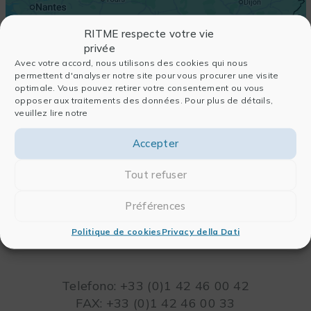
RITME respecte votre vie
privée
Avec votre accord, nous utilisons des cookies qui nous
permettent d'analyser notre site pour vous procurer une visite
optimale. Vous pouvez retirer votre consentement ou vous
opposer aux traitements des données. Pour plus de détails,
veuillez lire notre
Accepter
Tout refuser
Préférences
RITME
65, RUE ORDENER
Politique de cookies
Privacy della Dati
75018 PARIS – FRANCIA
Leaflet
Telefono: +33 (0)1 42 46 00 42
FAX: +33 (0)1 42 46 00 33