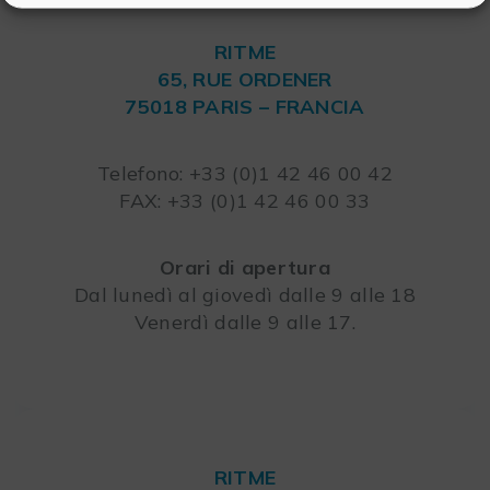
RITME
65, RUE ORDENER
75018 PARIS – FRANCIA
Leaflet
Telefono: +33 (0)1 42 46 00 42
FAX: +33 (0)1 42 46 00 33
Orari di apertura
Dal lunedì al giovedì dalle 9 alle 18
Venerdì dalle 9 alle 17.
RITME