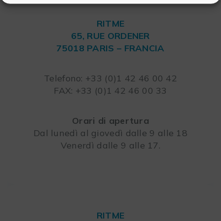
RITME
65, RUE ORDENER
75018 PARIS – FRANCIA
Leaflet
Telefono: +33 (0)1 42 46 00 42
FAX: +33 (0)1 42 46 00 33
Orari di apertura
Dal lunedì al giovedì dalle 9 alle 18
Venerdì dalle 9 alle 17.
RITME