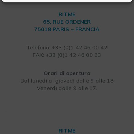
RITME
65, RUE ORDENER
75018 PARIS – FRANCIA
Leaflet
Telefono: +33 (0)1 42 46 00 42
FAX: +33 (0)1 42 46 00 33
Orari di apertura
Dal lunedì al giovedì dalle 9 alle 18
Venerdì dalle 9 alle 17.
RITME