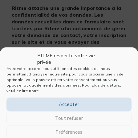
Ritme attache une grande importance à la
Conseil
confidentialité de vos données. Les
Inter-entreprise
données recueillies dans ce formulaire sont
Intra-entreprise
traitées par Ritme afin notamment de gérer
votre demande de contact, votre inscription
Modalité
sur le site et de vous envoyer des
newsletters (actualités, produits,
Blended
événements). Pour en savoir plus sur la
RITME respecte votre vie
Distanciel
privée
gestion de vos données personnelles et
Présentiel
pour exercer vos droits, nous vous invitons
Avec votre accord, nous utilisons des cookies qui nous
permettent d'analyser notre site pour vous procurer une visite
à prendre connaissance de notre
Politique
Langue
optimale. Vous pouvez retirer votre consentement ou vous
de confidentialité des données
opposer aux traitements des données. Pour plus de détails,
Allemand
veuillez lire notre
Anglais
ENVOYER MA DEMANDE
Accepter
Français
Italien
Tout refuser
Préférences