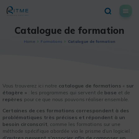
Skip
to
content
Catalogue de formation
Home
Formations
Catalogue de formation
Vous trouverez ici notre
catalogue de formations
«
sur
étagère »
: les programmes qui servent de
base
et de
repères
pour ce que nous pouvons réaliser ensemble.
Certaines de ces formations correspondent à des
problématiques très précises et répondent à un
besoin circonscrit
, comme les formations sur une
méthode spécifique abordée via le prisme d’un logiciel ;
d’autres peuvent s’associer afin de composer un