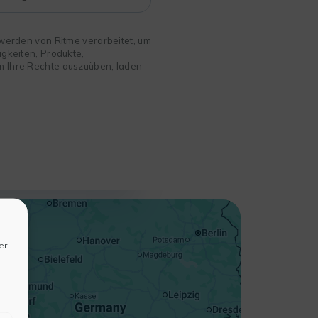
 werden von Ritme verarbeitet, um
igkeiten, Produkte,
m Ihre Rechte auszuüben, laden
+
−
er