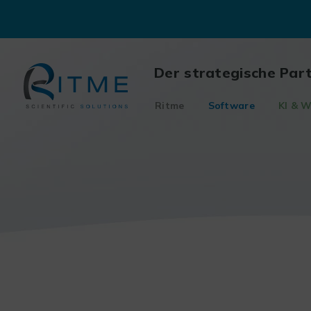
Skip
to
content
Der strategische Par
Ritme
Software
KI & W