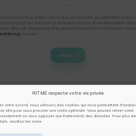
ertraulichkeit Ihrer Daten. Die in diesem Formular gesammelten Daten
istrierung auf der Website zu verwalten und um Ihnen Newsletter (Neu
mehr über die Verwaltung Ihrer persönlichen Daten zu erfahren und u
erklärung
zu lesen.
SENDEN
RITME respecte votre vie privée
ec votre accord, nous utilisons des cookies qui nous permettent d'analys
tre site pour vous procurer une visite optimale. Vous pouvez retirer votre
nsentement ou vous opposer aux traitements des données. Pour plus de
ails, veuillez lire notre