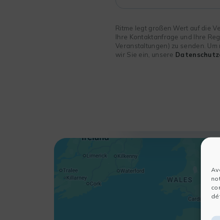
Ritme legt großen Wert auf die V
Ihre Kontaktanfrage und Ihre Reg
Veranstaltungen) zu senden. Um 
wir Sie ein, unsere
Datenschutz
Av
no
co
dét