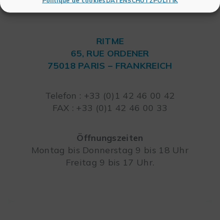
Politique de cookies
DATENSCHUTZPOLITIK
RITME
65, RUE ORDENER
75018 PARIS – FRANKREICH
Leaflet
Telefon : +33 (0)1 42 46 00 42
FAX : +33 (0)1 42 46 00 33
Öffnungszeiten
Montag bis Donnerstag 9 bis 18 Uhr
Freitag 9 bis 17 Uhr.