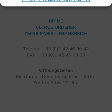
Politique de cookies
DATENSCHUTZPOLITIK
RITME
65, RUE ORDENER
75018 PARIS – FRANKREICH
Leaflet
Telefon : +33 (0)1 42 46 00 42
FAX : +33 (0)1 42 46 00 33
Öffnungszeiten
Montag bis Donnerstag 9 bis 18 Uhr
Freitag 9 bis 17 Uhr.