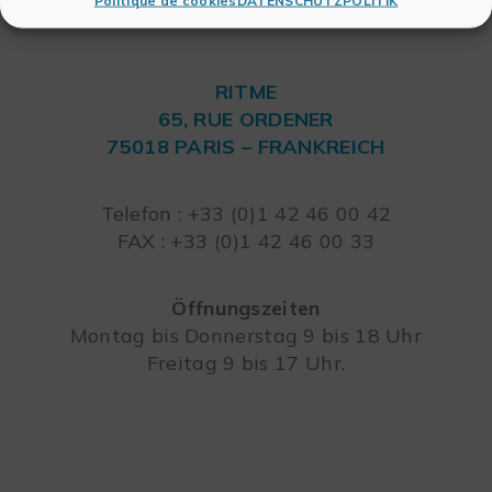
Politique de cookies
DATENSCHUTZPOLITIK
RITME
65, RUE ORDENER
75018 PARIS – FRANKREICH
Leaflet
Telefon : +33 (0)1 42 46 00 42
FAX : +33 (0)1 42 46 00 33
Öffnungszeiten
Montag bis Donnerstag 9 bis 18 Uhr
Freitag 9 bis 17 Uhr.