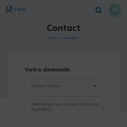
Skip
to
content
Contact
Home
Contact
Votre demande