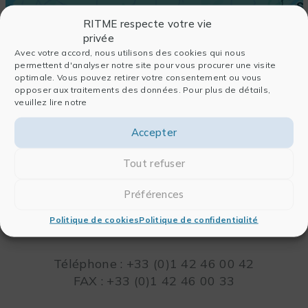
RITME respecte votre vie
privée
Avec votre accord, nous utilisons des cookies qui nous
permettent d'analyser notre site pour vous procurer une visite
optimale. Vous pouvez retirer votre consentement ou vous
opposer aux traitements des données. Pour plus de détails,
veuillez lire notre
Accepter
Tout refuser
RITME
Préférences
65, RUE ORDENER
75018 PARIS – FRANCE
Politique de cookies
Politique de confidentialité
Leaflet
Téléphone : +33 (0)1 42 46 00 42
FAX : +33 (0)1 42 46 00 33