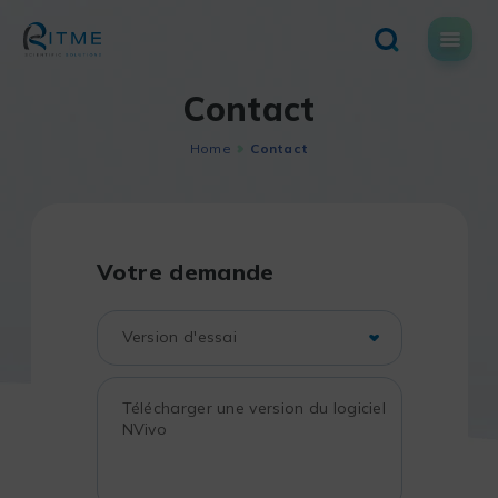
Skip
to
content
Contact
Home
Contact
Votre demande