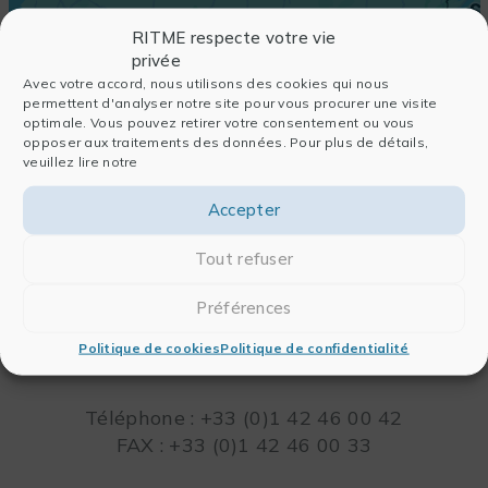
RITME respecte votre vie
privée
Avec votre accord, nous utilisons des cookies qui nous
permettent d'analyser notre site pour vous procurer une visite
optimale. Vous pouvez retirer votre consentement ou vous
opposer aux traitements des données. Pour plus de détails,
veuillez lire notre
Accepter
Tout refuser
RITME
Préférences
65, RUE ORDENER
75018 PARIS – FRANCE
Politique de cookies
Politique de confidentialité
Leaflet
Téléphone : +33 (0)1 42 46 00 42
FAX : +33 (0)1 42 46 00 33