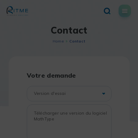
Skip
to
content
Contact
Home
Contact
Votre demande