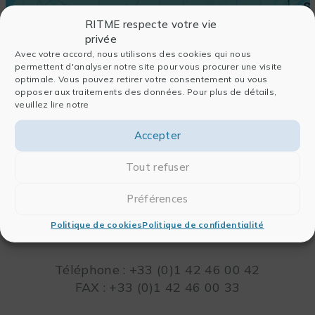
RITME respecte votre vie
privée
Avec votre accord, nous utilisons des cookies qui nous
permettent d'analyser notre site pour vous procurer une visite
optimale. Vous pouvez retirer votre consentement ou vous
opposer aux traitements des données. Pour plus de détails,
veuillez lire notre
Accepter
Tout refuser
RITME
Préférences
65, RUE ORDENER
75018 PARIS – FRANCE
Politique de cookies
Politique de confidentialité
Leaflet
Téléphone : +33 (0)1 42 46 00 42
FAX : +33 (0)1 42 46 00 33