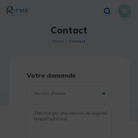
Skip
to
content
Contact
Home
Contact
Votre demande