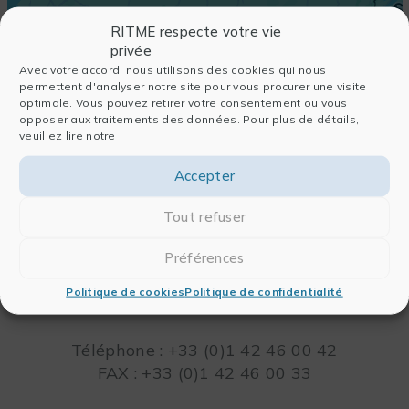
RITME respecte votre vie
privée
Avec votre accord, nous utilisons des cookies qui nous
permettent d'analyser notre site pour vous procurer une visite
optimale. Vous pouvez retirer votre consentement ou vous
opposer aux traitements des données. Pour plus de détails,
veuillez lire notre
Accepter
Tout refuser
RITME
Préférences
65, RUE ORDENER
75018 PARIS – FRANCE
Politique de cookies
Politique de confidentialité
Leaflet
Téléphone : +33 (0)1 42 46 00 42
FAX : +33 (0)1 42 46 00 33