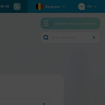
 90 48
Belgique
FR
Identifiez-vous sur MyRitme