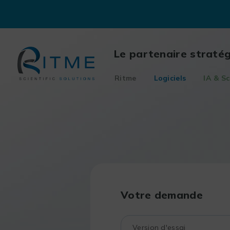
Skip
to
content
Le partenaire straté
Ritme
Logiciels
IA & Sc
Votre demande