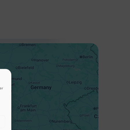
+
−
er