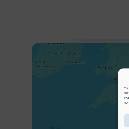
Av
no
co
dét