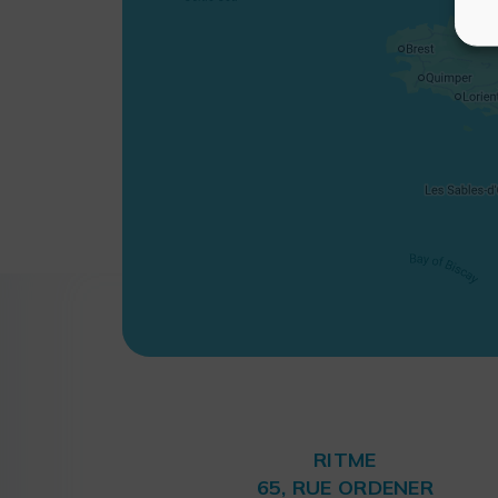
RITME
65, RUE ORDENER