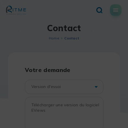
Skip
to
content
Contact
Home
Contact
Votre demande