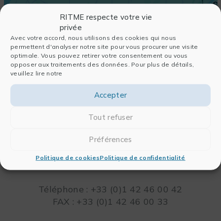
RITME respecte votre vie
privée
Avec votre accord, nous utilisons des cookies qui nous
permettent d'analyser notre site pour vous procurer une visite
optimale. Vous pouvez retirer votre consentement ou vous
opposer aux traitements des données. Pour plus de détails,
veuillez lire notre
Accepter
Tout refuser
RITME
Préférences
65, RUE ORDENER
75018 PARIS – FRANCE
Politique de cookies
Politique de confidentialité
Leaflet
Téléphone : +33 (0)1 42 46 00 42
FAX : +33 (0)1 42 46 00 33