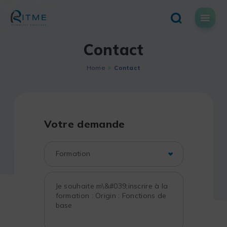
Skip
to
content
Contact
Home
Contact
Votre demande