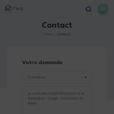
Skip
to
content
Contact
Home
Contact
Votre demande