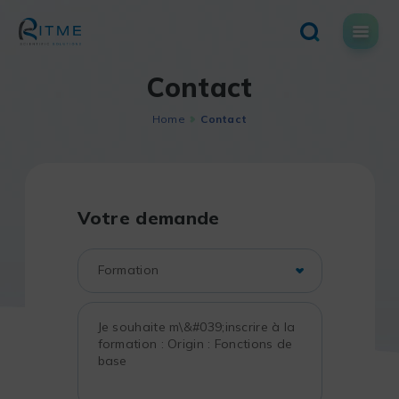
Skip
to
content
Contact
Home
Contact
Votre demande