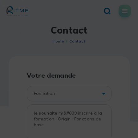
Skip
to
content
Contact
Home
Contact
Votre demande