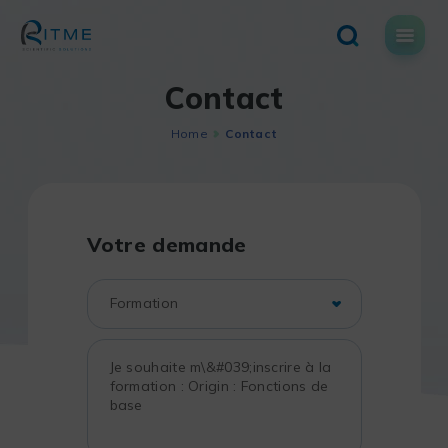
Skip
to
content
Contact
Home
Contact
Votre demande