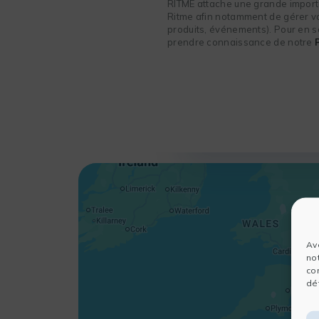
RITME attache une grande importa
Ritme afin notamment de gérer vot
produits, événements). Pour en sa
prendre connaissance de notre
Av
no
co
dét