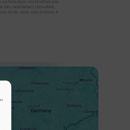
 ce formulaire sont traitées par
r des newsletters (actualités,
vos droits, nous vous invitons à
+
−
er