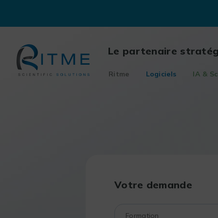
Skip
to
content
Le partenaire straté
Ritme
Logiciels
IA & Sc
Votre demande