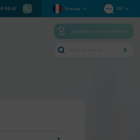
46 00 42
France
FR
Identifiez-vous sur MyRitme