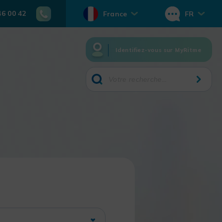
46 00 42
France
FR
Identifiez-vous sur MyRitme