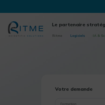
Skip
to
content
Le partenaire straté
Ritme
Logiciels
IA & Sc
Votre demande