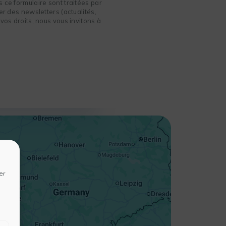
 ce formulaire sont traitées par
r des newsletters (actualités,
vos droits, nous vous invitons à
+
−
er