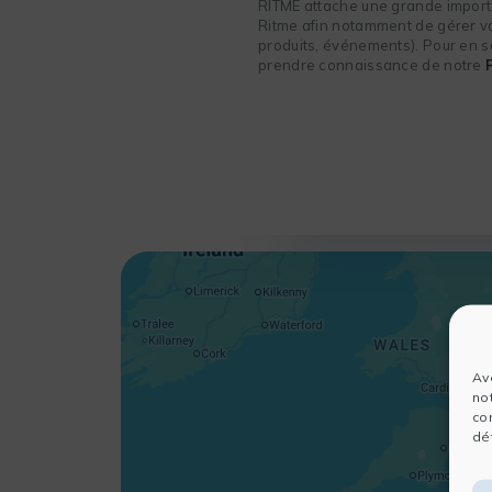
RITME attache une grande importa
Ritme afin notamment de gérer vot
produits, événements). Pour en sa
prendre connaissance de notre
Av
no
co
dét