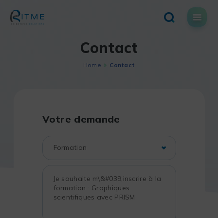
Skip
to
content
Contact
Home
Contact
Votre demande