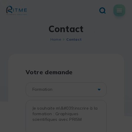
Skip
to
content
Contact
Home
Contact
Votre demande