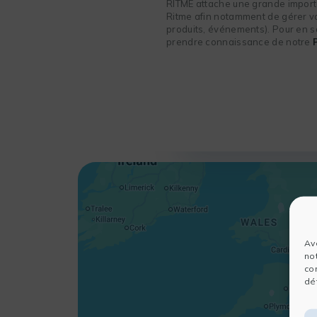
RITME attache une grande importa
Ritme afin notamment de gérer vot
produits, événements). Pour en sa
prendre connaissance de notre
Av
no
co
dét