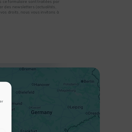
 ce formulaire sont traitées par
r des newsletters (actualités,
vos droits, nous vous invitons à
+
−
er