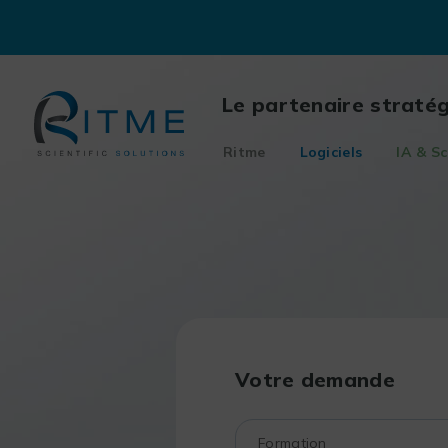
Skip
to
content
Le partenaire straté
Ritme
Logiciels
IA & Sc
Votre demande