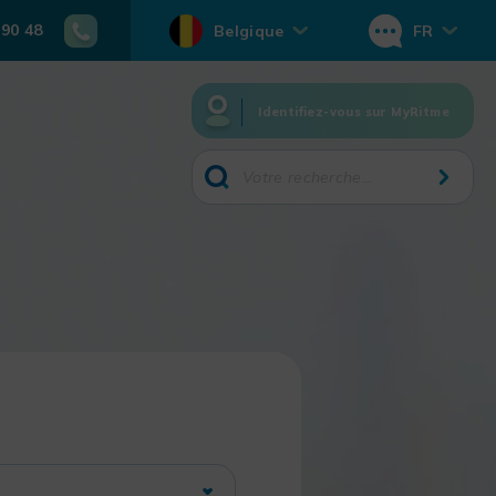
 90 48
Belgique
FR
Identifiez-vous sur MyRitme