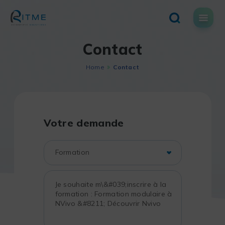
Skip
to
content
Contact
Home
Contact
Votre demande