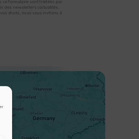
 ce formulaire sont traitées par
r des newsletters (actualités,
vos droits, nous vous invitons à
+
−
er