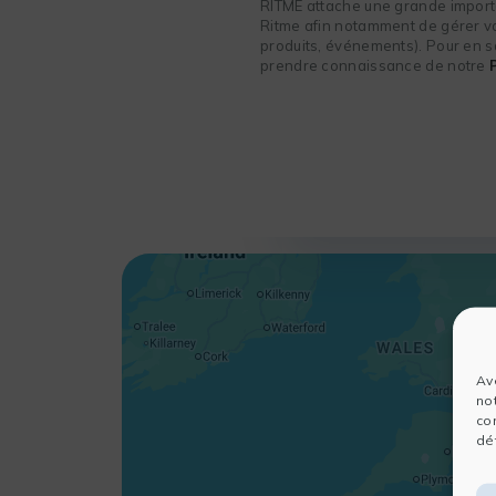
RITME attache une grande importa
Ritme afin notamment de gérer vot
produits, événements). Pour en sa
prendre connaissance de notre
Av
no
co
dét