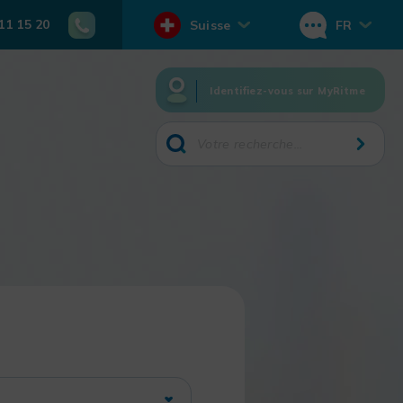
11 15 20
Suisse
FR
Identifiez-vous sur MyRitme