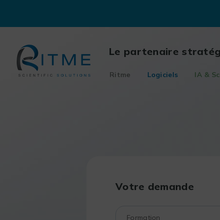
Skip
to
content
Le partenaire straté
Ritme
Logiciels
IA & Sc
Votre demande