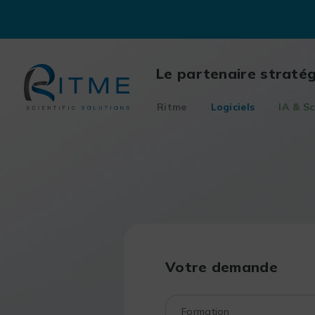
Skip
to
content
Le partenaire straté
Ritme
Logiciels
IA & Sc
Votre demande