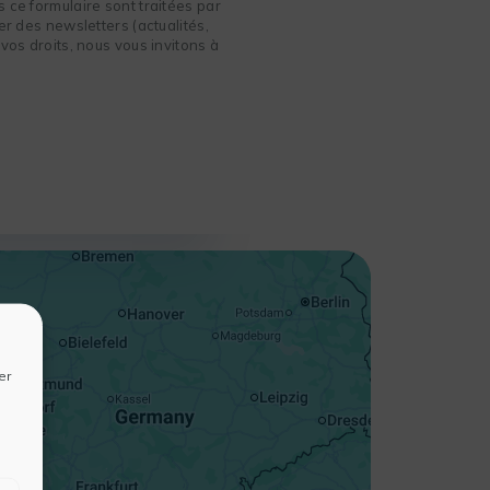
 ce formulaire sont traitées par
r des newsletters (actualités,
vos droits, nous vous invitons à
+
−
er