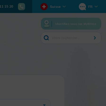
11 15 20
Suisse
FR
Identifiez-vous sur MyRitme