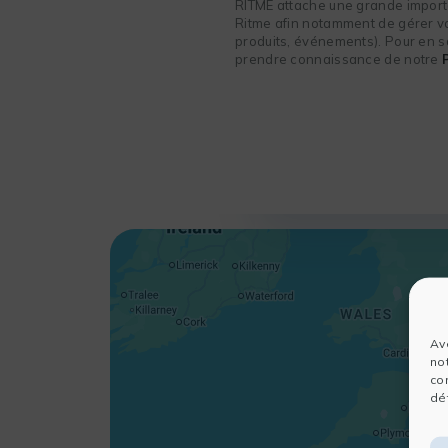
RITME attache une grande importa
Ritme afin notamment de gérer vot
produits, événements). Pour en sa
prendre connaissance de notre
Av
no
co
dét