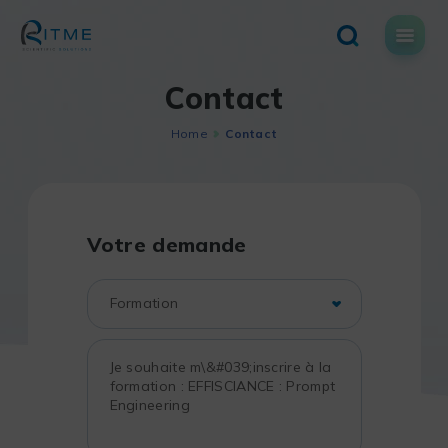
Skip
to
content
Contact
Home
Contact
Votre demande