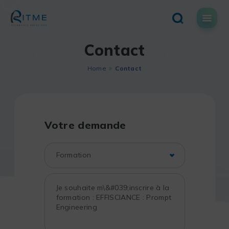
Skip
to
content
Contact
Home
Contact
Votre demande