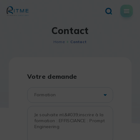
Skip
to
content
Contact
Home
Contact
Votre demande