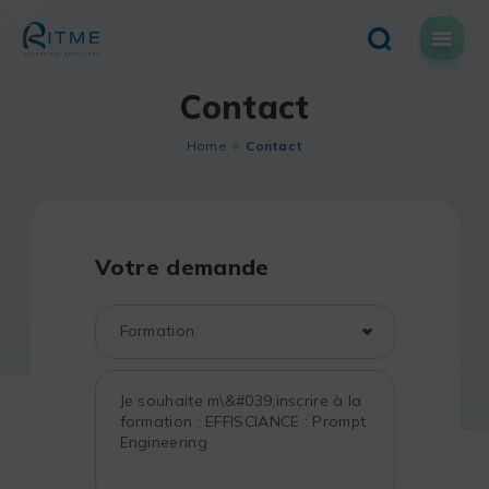
Skip
to
content
Contact
Home
Contact
Votre demande