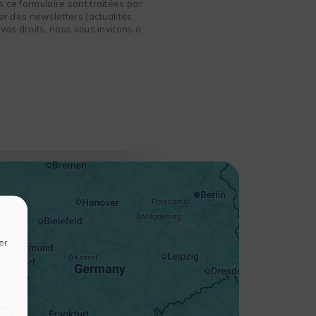
 ce formulaire sont traitées par
r des newsletters (actualités,
vos droits, nous vous invitons à
+
−
er