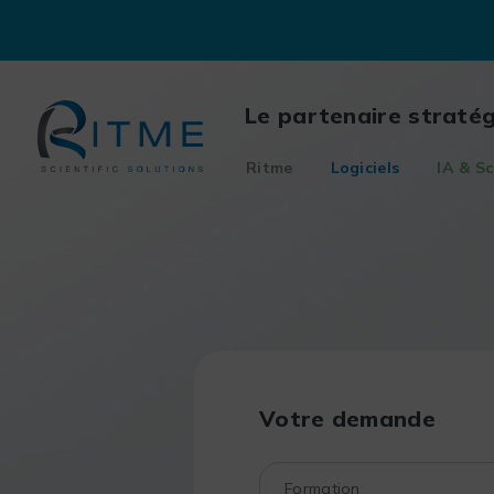
Skip
to
content
Le partenaire straté
Ritme
Logiciels
IA & Sc
Votre demande