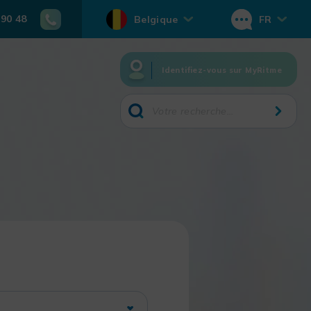
 90 48
Belgique
FR
Identifiez-vous sur MyRitme