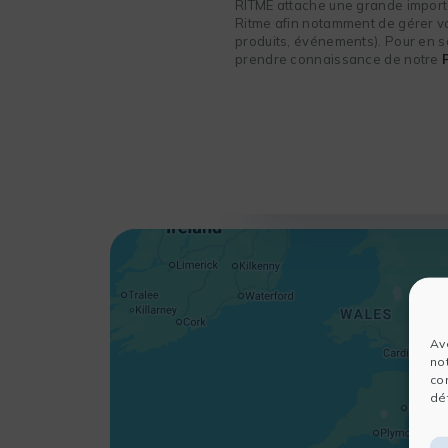
RITME attache une grande importa
Ritme afin notamment de gérer vot
produits, événements). Pour en sa
prendre connaissance de notre
Av
no
co
dét