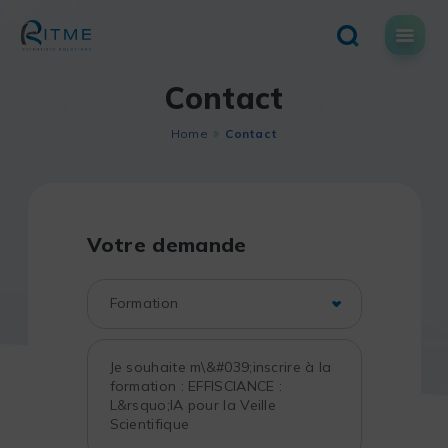
Skip
to
content
Contact
Home
Contact
Votre demande