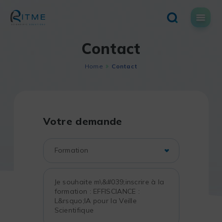
Skip
to
content
Contact
Home
Contact
Votre demande