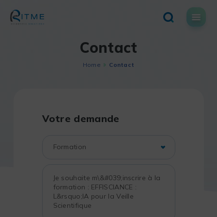
Skip
to
content
Contact
Home
Contact
Votre demande