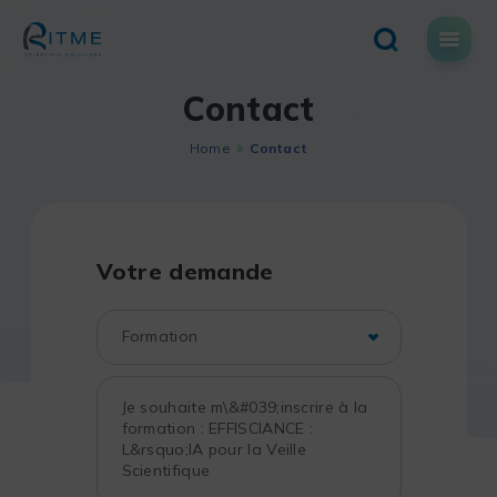
Skip
to
content
Contact
Home
Contact
Votre demande