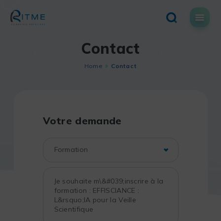
Skip
to
content
Contact
Home
Contact
Votre demande