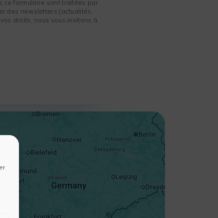
 ce formulaire sont traitées par
r des newsletters (actualités,
vos droits, nous vous invitons à
+
−
er