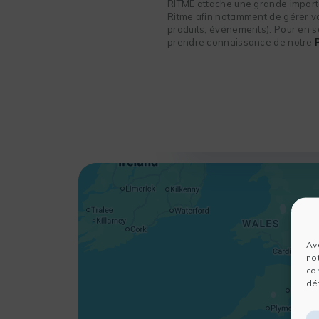
RITME attache une grande importa
Ritme afin notamment de gérer vot
produits, événements). Pour en sa
prendre connaissance de notre
Av
no
co
dét