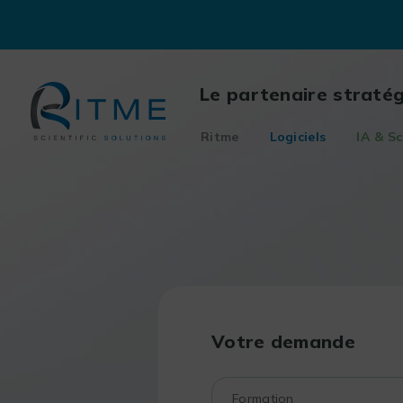
Skip
to
content
Le partenaire straté
Ritme
Logiciels
IA & Sc
Votre demande