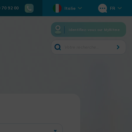
0 70 92 00
Italie
FR
Identifiez-vous sur MyRitme