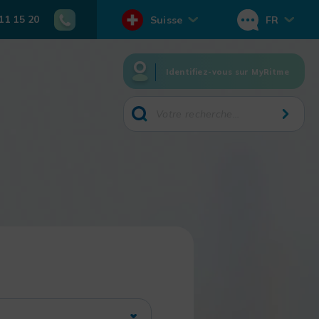
11 15 20
Suisse
FR
Identifiez-vous sur MyRitme