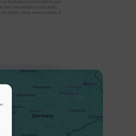
 ce formulaire sont traitées par
r des newsletters (actualités,
vos droits, nous vous invitons à
+
−
er