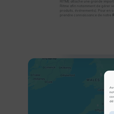
RITME attache une grande importa
Ritme afin notamment de gérer vot
produits, événements). Pour en sa
prendre connaissance de notre
Av
no
co
dét