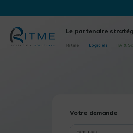
Skip
to
content
Le partenaire straté
Ritme
Logiciels
IA & Sc
Votre demande