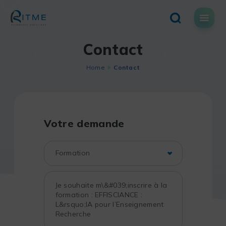
Skip
to
content
Contact
Home
Contact
Votre demande