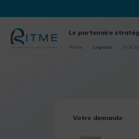
Skip
to
content
Le partenaire straté
Ritme
Logiciels
IA & Sc
Votre demande