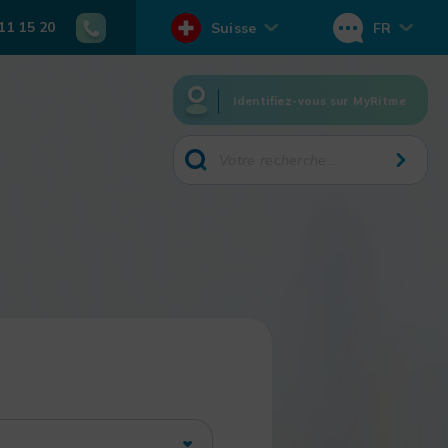
11 15 20
Suisse
FR
Identifiez-vous sur MyRitme