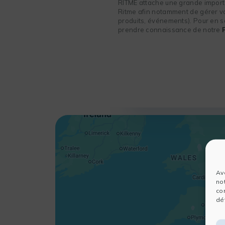
RITME attache une grande importa
Ritme afin notamment de gérer vot
produits, événements). Pour en sa
prendre connaissance de notre
Av
no
co
dét