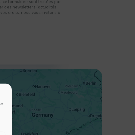
 ce formulaire sont traitées par
r des newsletters (actualités,
vos droits, nous vous invitons à
+
−
er