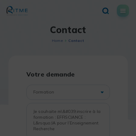
Skip
to
content
Contact
Home
Contact
Votre demande