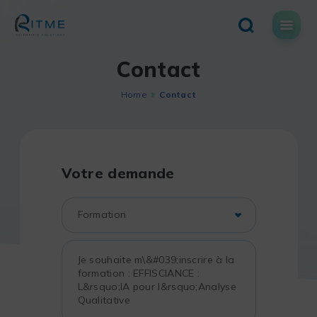
Skip
to
content
Contact
Home
Contact
Votre demande