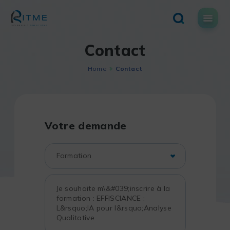
Skip
to
content
Contact
Home
Contact
Votre demande