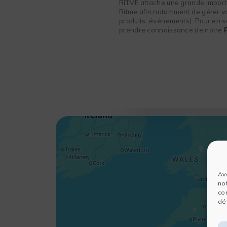
RITME attache une grande importa
Ritme afin notamment de gérer vot
produits, événements). Pour en sa
prendre connaissance de notre
Av
no
co
dét