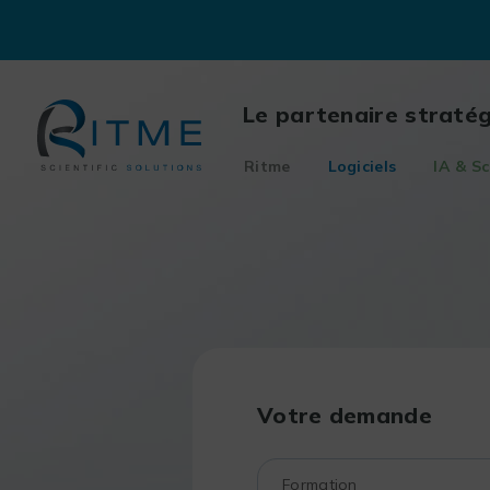
Skip
to
content
Le partenaire straté
Ritme
Logiciels
IA & Sc
Votre demande