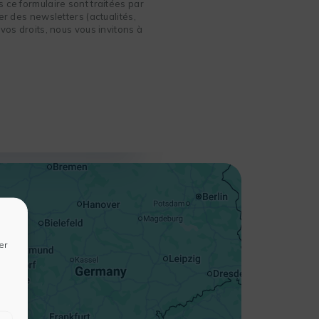
 ce formulaire sont traitées par
r des newsletters (actualités,
vos droits, nous vous invitons à
+
−
er