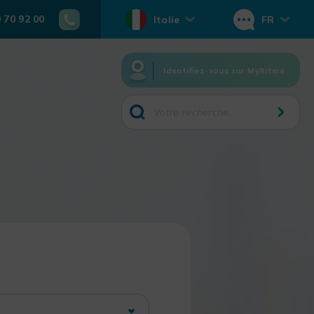
0 70 92 00
Italie
FR
Identifiez-vous sur MyRitme