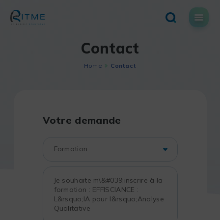
Skip
to
content
Contact
Home
Contact
Votre demande